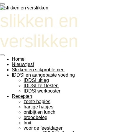
Ga
direct
slikken en
naar
de
hoofdinhoud
verslikken
Home
Nieuwtjes!
Slikken en slikproblemen
IDDSI en aangepaste voeding
IDDSI uitleg
IDDSI zelf testen
IDDSI werkposter
Recepten
zoete hapjes
hartige hapjes
ontbijt en lunch
broodbeleg
fruit
voor de feestdagen