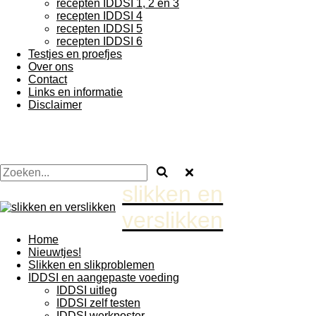
recepten IDDSI 1, 2 en 3
recepten IDDSI 4
recepten IDDSI 5
recepten IDDSI 6
Testjes en proefjes
Over ons
Contact
Links en informatie
Disclaimer
slikken en
verslikken
Home
Nieuwtjes!
Slikken en slikproblemen
IDDSI en aangepaste voeding
IDDSI uitleg
IDDSI zelf testen
IDDSI werkposter