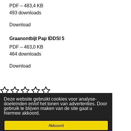
PDF – 483,4 KB
493 downloads
Download
Graanontbijt Pap IDDSI 5
PDF – 463,0 KB
464 downloads
Download
1
2
3
4
5
R
S
a
t
s
s
s
s
s
t
e
Deze website gebruikt cookies voor analyse-
0 stemmen
doeleinden en/of het tonen van advertenties. Door
i
m
© 2022 - 2026 slikken en verslikken
t
t
t
t
t
gebruik te blijven maken van de site gaat u
n
m
Powered by
JouwWeb
hiermee akkoord.
g
e
e
e
e
e
e
:
n
0
r
r
r
r
r
Akkoord
E-mailadres
Telefoonnummer
s