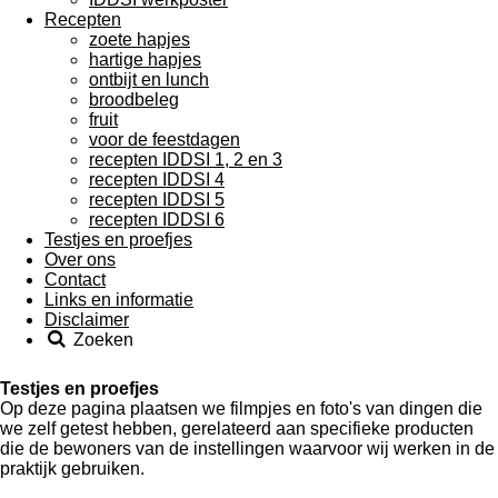
Recepten
zoete hapjes
hartige hapjes
ontbijt en lunch
broodbeleg
fruit
voor de feestdagen
recepten IDDSI 1, 2 en 3
recepten IDDSI 4
recepten IDDSI 5
recepten IDDSI 6
Testjes en proefjes
Over ons
Contact
Links en informatie
Disclaimer
Zoeken
Testjes en proefjes
Op deze pagina plaatsen we filmpjes en foto's van dingen die
we zelf getest hebben, gerelateerd aan specifieke producten
die de bewoners van de instellingen waarvoor wij werken in de
praktijk gebruiken.