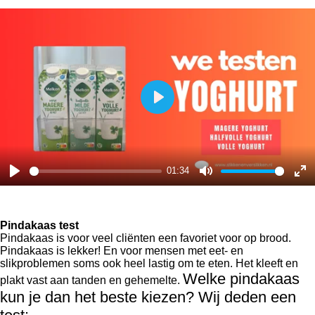
P
l
a
y
01:34
P
M
E
l
u
n
a
t
t
Pindakaas test
Pindakaas is voor veel cliënten een favoriet voor op brood.
y
e
e
Pindakaas is lekker! En voor mensen met eet- en
r
slikproblemen soms ook heel lastig om te eten. Het kleeft en
Welke pindakaas
plakt vast aan tanden en gehemelte.
f
kun je dan het beste kiezen? Wij deden een
u