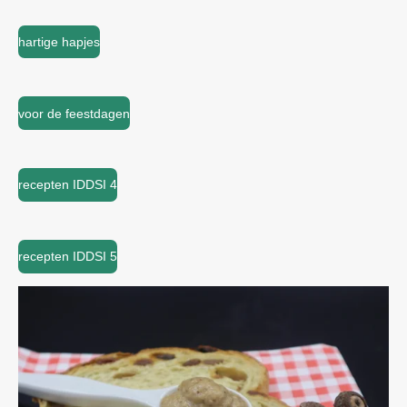
hartige hapjes
voor de feestdagen
recepten IDDSI 4
recepten IDDSI 5