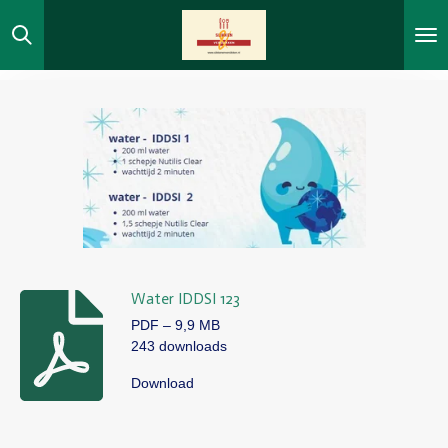
Ga
direct
naar
de
hoofdinhoud
Water IDDSI 123
PDF – 9,9 MB
243 downloads
Download