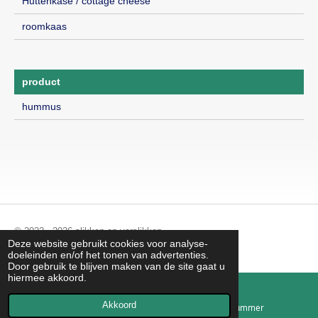
Huttenkase / cottage cheese
roomkaas
product
hummus
© 2022 - 2026 slikken en verslikken
Deze website gebruikt cookies voor analyse-
Powered by
JouwWeb
doeleinden en/of het tonen van advertenties.
Door gebruik te blijven maken van de site gaat u
hiermee akkoord.
Akkoord
E-mailadres
Telefoonnummer