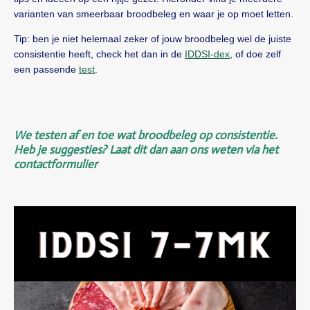
varianten van smeerbaar broodbeleg en waar je op moet letten.
Tip: ben je niet helemaal zeker of jouw broodbeleg wel de juiste
consistentie heeft, check het dan in de
IDDSI-dex
, of doe zelf
een passende
test
.
We testen af en toe wat broodbeleg op consistentie.
Heb je suggesties? Laat dit dan aan ons weten via het
contactformulier