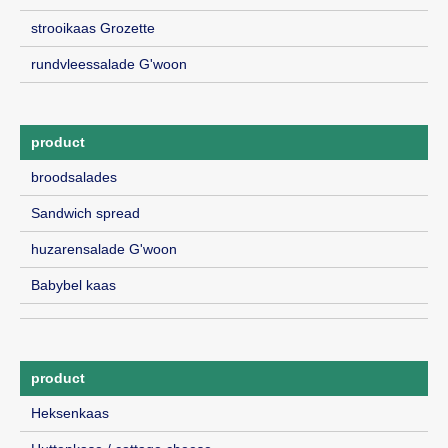
strooikaas Grozette
rundvleessalade G'woon
product
broodsalades
Sandwich spread
huzarensalade G'woon
Babybel kaas
product
Heksenkaas