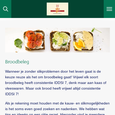
Ga
direct
naar
de
hoofdinhoud
Broodbeleg
Wanneer je zonder slikproblemen door het leven gaat is de
keuze reuze als het om broodbeleg gaat! Vrijwel elk soort
broodbeleg heeft consistentie IDDSI 7, denk maar aan kaas of
vleeswaren. Maar ook brood heeft vrijwel altijd consistentie
IDDSI 7!
Als je rekening moet houden met de kauw- en slikmogelijkheden
is het soms even goed zoeken en nadenken. We hebben wat
tips en ideeën op een rijtje gezet. Hieronder vind je meerdere